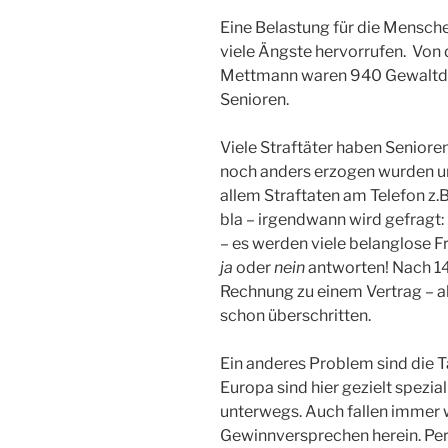
Eine Belastung für die Mensche
viele Ängste hervorrufen. Von 
Mettmann waren 940 Gewaltdeli
Senioren.
Viele Straftäter haben Seniore
noch anders erzogen wurden und
allem Straftaten am Telefon z.B
bla – irgendwann wird gefragt:
– es werden viele belanglose F
ja
oder
nein
antworten! Nach 1
Rechnung zu einem Vertrag – abe
schon überschritten.
Ein anderes Problem sind die 
Europa sind hier gezielt spezi
unterwegs. Auch fallen immer 
Gewinnversprechen herein. Per