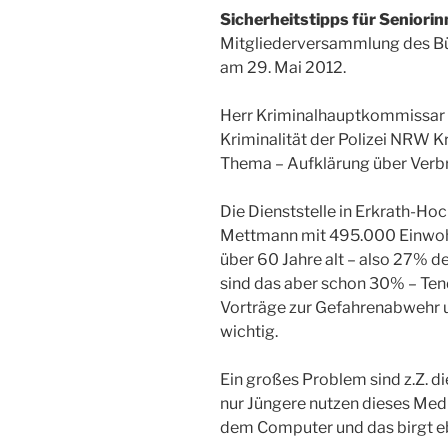
Sicherheitstipps für Seniori
Mitgliederversammlung des Bü
am 29. Mai 2012.
Herr Kriminalhauptkommissar 
Kriminalität der Polizei NRW K
Thema – Aufklärung über Verbr
Die Dienststelle in Erkrath-Hoch
Mettmann mit 495.000 Einwoh
über 60 Jahre alt – also 27% d
sind das aber schon 30% – Ten
Vorträge zur Gefahrenabwehr un
wichtig.
Ein großes Problem sind z.Z. di
nur Jüngere nutzen dieses Medi
dem Computer und das birgt eb