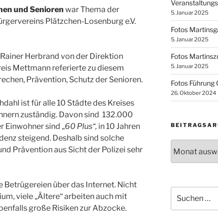
Veranstaltung
nnen und Senioren
war Thema der
5. Januar 2025
rgervereins Plätzchen-Losenburg e.V.
Fotos Martins
5. Januar 2025
Rainer Herbrand von der Direktion
Fotos Martins
5. Januar 2025
reis Mettmann referierte zu diesem
echen, Prävention, Schutz der Senioren.
Fotos Führung
26. Oktober 2024
dahl ist für alle 10 Städte des Kreises
nern zuständig. Davon sind 132.000
BEITRAGSAR
er Einwohner sind „
60 Plus“,
in 10 Jahren
denz steigend. Deshalb sind solche
Beitragsarchi
d Prävention aus Sicht der Polizei sehr
e Betrügereien über das Internet. Nicht
Suchen
um, viele „Ältere“ arbeiten auch mit
nach:
enfalls große Risiken zur Abzocke.