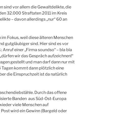
n sind vor allem die Gewaltdelikte, die
den 32.000 Straftaten 2011 im Kreis
kte – davon allerdings „nur“ 60 an
n im Fokus, weil diese älteren Menschen
 gutgläubiger sind. Hier sind es vor
.: Anruf einer „Firma soundso“ – bla bla
 „dürfen wir das Gespräch aufzeichnen!“
ragen gestellt und man darf dann nur mit
4 Tagen kommt dann plötzlich eine
r die Einspruchzeit ist da natürlich
Taschendiebstähle. Durch das offene
alisierte Banden aus Süd-Ost-Europa
wieder viele Menschen auf
 Post wird ein Gewinn (Bargeld oder