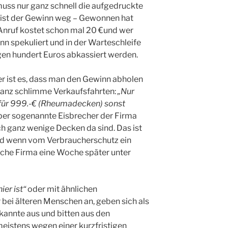
uss nur ganz schnell die aufgedruckte
 ist der Gewinn weg – Gewonnen hat
 Anruf kostet schon mal 20 €und wer
n spekuliert und in der Warteschleife
igen hundert Euros abkassiert werden.
r ist es, dass man den Gewinn abholen
ganz schlimme Verkaufsfahrten:
„Nur
für 999.-€ (Rheumadecken) sonst
ber sogenannte Eisbrecher der Firma
och ganz wenige Decken da sind. Das ist
und wenn vom Verbraucherschutz ein
leiche Firma eine Woche später unter
ier ist“
oder mit ähnlichen
bei älteren Menschen an, geben sich als
kannte aus und bitten aus den
eistens wegen einer kurzfristigen