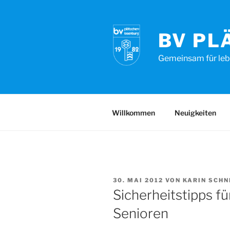
Zum
Inhalt
springen
BV PL
Gemeinsam für leb
Willkommen
Neuigkeiten
VERÖFFENTLICHT
30. MAI 2012
VON
KARIN SCHN
AM
Sicherheitstipps f
Senioren