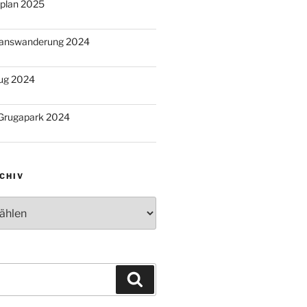
splan 2025
ganswanderung 2024
zug 2024
 Grugapark 2024
CHIV
v
Suchen