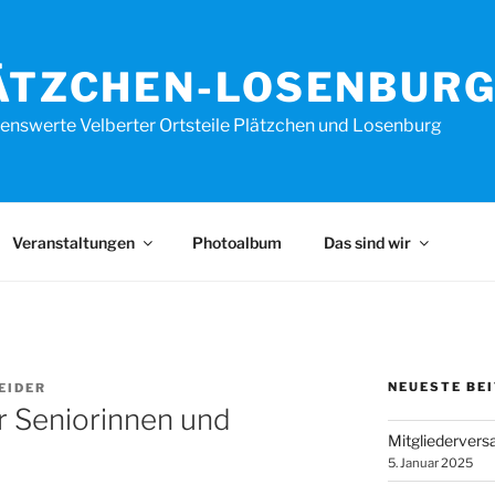
ÄTZCHEN-LOSENBURG 
enswerte Velberter Ortsteile Plätzchen und Losenburg
Veranstaltungen
Photoalbum
Das sind wir
NEUESTE BE
EIDER
ür Seniorinnen und
Mitgliederver
5. Januar 2025