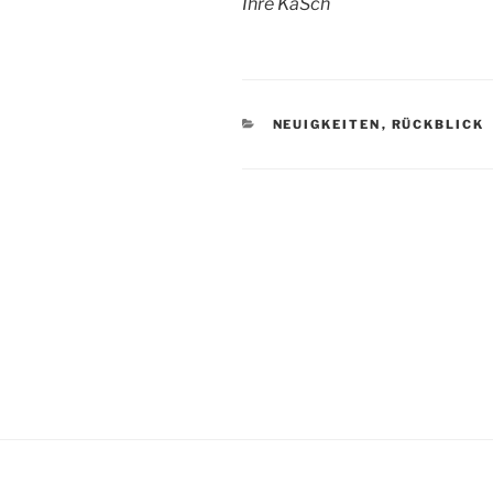
Ihre KaSch
KATEGORIEN
NEUIGKEITEN
,
RÜCKBLICK
Beitragsnavigation