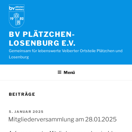
Zum
Inhalt
springen
BV PLÄTZCHEN-
LOSENBURG E.V.
Gemeinsam für lebenswerte Velberter Ortsteile Plätzchen und
Losenburg
Menü
BEITRÄGE
VERÖFFENTLICHT
5. JANUAR 2025
AM
Mitgliederversammlung am 28.01.2025