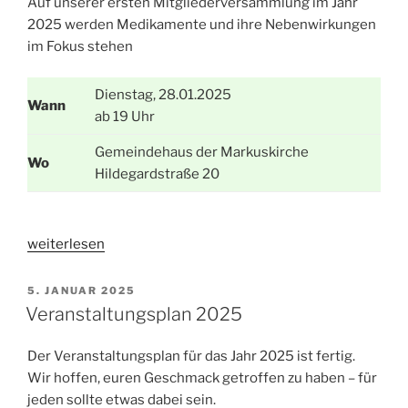
Auf unserer ersten Mitgliederversammlung im Jahr
2025 werden Medikamente und ihre Nebenwirkungen
im Fokus stehen
Dienstag, 28.01.2025
Wann
ab 19 Uhr
Gemeindehaus der Markuskirche
Wo
Hildegardstraße 20
„Mitgliederversammlung
weiterlesen
am
28.01.2025“
VERÖFFENTLICHT
5. JANUAR 2025
AM
Veranstaltungsplan 2025
Der Veranstaltungsplan für das Jahr 2025 ist fertig.
Wir hoffen, euren Geschmack getroffen zu haben – für
jeden sollte etwas dabei sein.