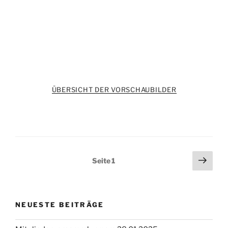
ÜBERSICHT DER VORSCHAUBILDER
Seitennummerierung
Näch
Seite
1
Seit
der
Beiträge
NEUESTE BEITRÄGE