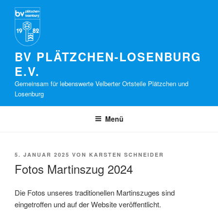
Zum
Inhalt
springen
BV PLÄTZCHEN-LOSENBURG
E.V.
Gemeinsam für lebenswerte Velberter Ortsteile Plätzchen und
Losenburg
Menü
VERÖFFENTLICHT
5. JANUAR 2025
VON
KARSTEN SCHNEIDER
AM
Fotos Martinszug 2024
Die Fotos unseres traditionellen Martinszuges sind
eingetroffen und auf der Website veröffentlicht.