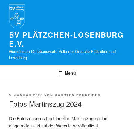
Zum
Inhalt
springen
BV PLÄTZCHEN-LOSENBURG
E.V.
Gemeinsam für lebenswerte Velberter Ortsteile Plätzchen und
Losenburg
Menü
VERÖFFENTLICHT
5. JANUAR 2025
VON
KARSTEN SCHNEIDER
AM
Fotos Martinszug 2024
Die Fotos unseres traditionellen Martinszuges sind
eingetroffen und auf der Website veröffentlicht.