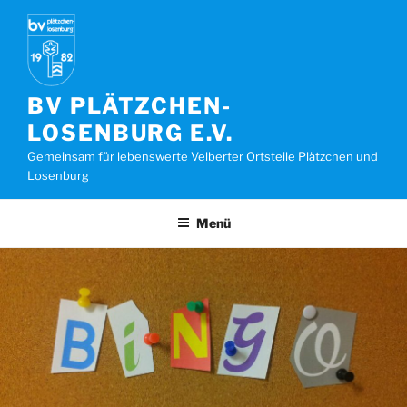
Zum
Inhalt
springen
BV PLÄTZCHEN-
LOSENBURG E.V.
Gemeinsam für lebenswerte Velberter Ortsteile Plätzchen und
Losenburg
Menü