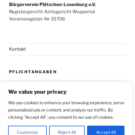
Bürgerverein Plätzchen-Losenburg e.V.
Registergericht: Amtsgericht Wuppertal
Vereinsregister-Nr: 15706
Kontakt
PFLICHTANGABEN
Impressum
We value your privacy
Datenschutz
We use cookies to enhance your browsing experience, serve
personalized ads or content, and analyze our traffic. By
clicking "Accept All", you consent to our use of cookies.
Datenschutz
Stolz präsentiert von WordPress
Customize
Reject All
Accept All