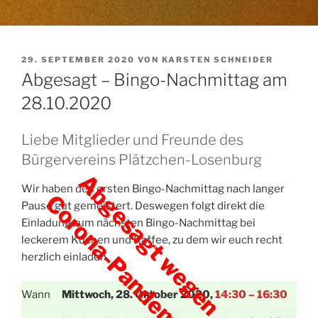
VERÖFFENTLICHT
29. SEPTEMBER 2020
VON
KARSTEN SCHNEIDER
AM
Abgesagt – Bingo-Nachmittag am
28.10.2020
Liebe Mitglieder und Freunde des
Bürgervereins Plätzchen-Losenburg
Abgesagt wegen
Wir haben den ersten Bingo-Nachmittag nach langer
Corona-Pandemie!
Pause gut gemeistert. Deswegen folgt direkt die
Einladung zum nächsten Bingo-Nachmittag bei
leckerem Kuchen und Kaffee, zu dem wir euch recht
herzlich einladen.
Wann
Mittwoch, 28. Oktober 2020,
14:30 – 16:30