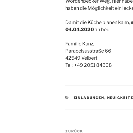
Wordenbecker Weg. Hier haben 
haben die Möglichkeit ein lec
Damit die Küche planen kann,
m
04.04.2020
an bei:
Familie Kunz,
Paracelsusstraße 66
42549 Velbert
Tel.: +49 2051 84568
KATEGORIEN
EINLADUNGEN
,
NEUIGKEIT
Beitragsnavigation
Vorheriger
ZURÜCK