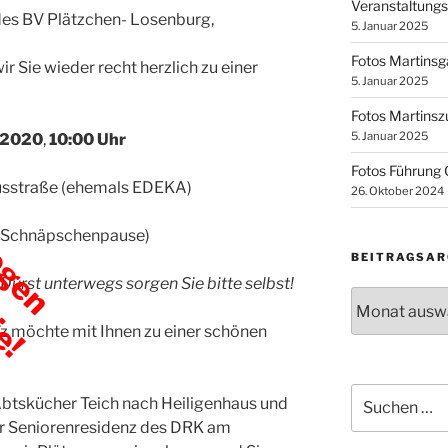
Veranstaltung
des BV Plätzchen- Losenburg,
5. Januar 2025
Fotos Martins
r Sie wieder recht herzlich zu einer
5. Januar 2025
Fotos Martins
egen
5. Januar 2025
l 2020
,
10:00 Uhr
ie!
Fotos Führung
susstraße (ehemals EDEKA)
26. Oktober 2024
kl.Schnäpschenpause)
BEITRAGSAR
urst unterwegs sorgen Sie bitte selbst!
Beitragsarchi
nz möchte mit Ihnen zu einer schönen
Suchen
btskücher Teich nach Heiligenhaus und
nach:
ur Seniorenresidenz des DRK am