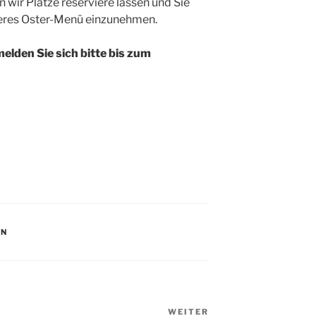
wir Plätze reserviere lassen und Sie
keres Oster-Menü einzunehmen.
elden Sie sich bitte bis zum
EN
WEITER
Nächster