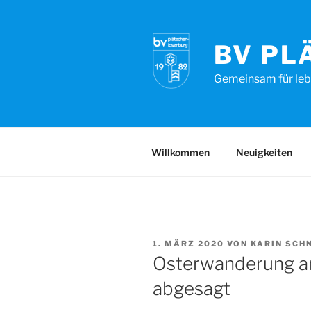
Zum
Inhalt
springen
BV PL
Gemeinsam für leb
Willkommen
Neuigkeiten
VERÖFFENTLICHT
1. MÄRZ 2020
VON
KARIN SCH
AM
Osterwanderung a
abgesagt