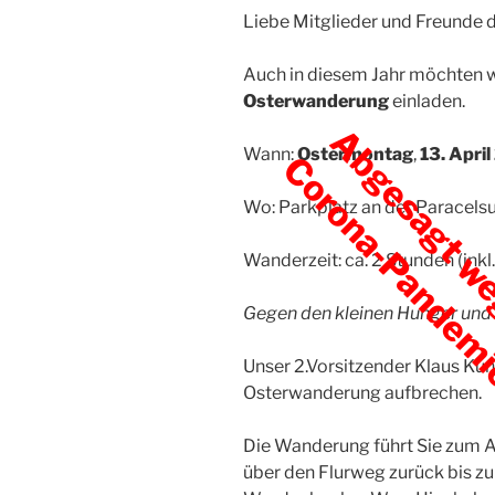
Liebe Mitglieder und Freunde 
Auch in diesem Jahr möchten wi
Osterwanderung
einladen.
Abgesagt w
Wann:
Ostermontag
,
13. Apri
Corona-Pandem
Wo: Parkplatz an der Paracel
Wanderzeit: ca. 2 Stunden (in
Gegen den kleinen Hunger und D
Unser 2.Vorsitzender Klaus Ku
Osterwanderung aufbrechen.
Die Wanderung führt Sie zum A
über den Flurweg zurück bis z