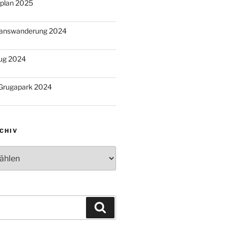
splan 2025
ganswanderung 2024
zug 2024
 Grugapark 2024
CHIV
v
Suchen