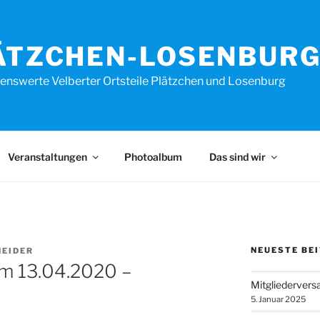
ÄTZCHEN-LOSENBURG 
enswerte Velberter Ortsteile Plätzchen und Losenburg
Veranstaltungen
Photoalbum
Das sind wir
NEUESTE BE
NEIDER
m 13.04.2020 –
Mitgliederver
5. Januar 2025