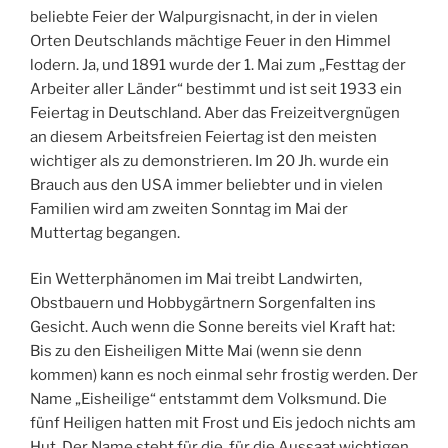
beliebte Feier der Walpurgisnacht, in der in vielen
Orten Deutschlands mächtige Feuer in den Himmel
lodern. Ja, und 1891 wurde der 1. Mai zum „Festtag der
Arbeiter aller Länder“ bestimmt und ist seit 1933 ein
Feiertag in Deutschland. Aber das Freizeitvergnügen
an diesem Arbeitsfreien Feiertag ist den meisten
wichtiger als zu demonstrieren. Im 20 Jh. wurde ein
Brauch aus den USA immer beliebter und in vielen
Familien wird am zweiten Sonntag im Mai der
Muttertag begangen.
Ein Wetterphänomen im Mai treibt Landwirten,
Obstbauern und Hobbygärtnern Sorgenfalten ins
Gesicht. Auch wenn die Sonne bereits viel Kraft hat:
Bis zu den Eisheiligen Mitte Mai (wenn sie denn
kommen) kann es noch einmal sehr frostig werden. Der
Name „Eisheilige“ entstammt dem Volksmund. Die
fünf Heiligen hatten mit Frost und Eis jedoch nichts am
Hut. Der Name steht für die, für die Aussaat wichtigen