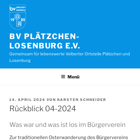
Zum
Inhalt
springen
BV PLÄTZCHEN-
LOSENBURG E.V.
Gemeinsam für lebenswerte Velberter Ortsteile Plätzchen und
Losenburg
Menü
VERÖFFENTLICHT
14. APRIL 2024
VON
KARSTEN SCHNEIDER
AM
Rückblick 04-2024
Was war und was ist los im Bürgerverein
Zur traditionellen Osterwanderung des Bürgervereins