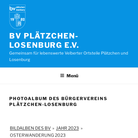
Zum
Inhalt
springen
BV PLÄTZCHEN-
LOSENBURG E.V.
Gemeinsam für lebenswerte Velberter Ortsteile Plätzchen und
Losenburg
Menü
PHOTOALBUM DES BÜRGERVEREINS
PLÄTZCHEN-LOSENBURG
BILDALBEN DES BV
»
JAHR 2023
»
OSTERWANDERUNG 2023