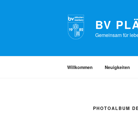
Zum
Inhalt
springen
BV PL
Gemeinsam für lebe
Willkommen
Neuigkeiten
PHOTOALBUM DE