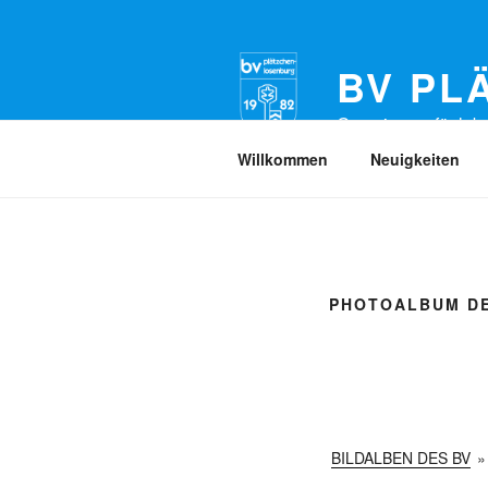
Zum
Inhalt
springen
BV PL
Gemeinsam für lebe
Willkommen
Neuigkeiten
PHOTOALBUM DE
BILDALBEN DES BV
»