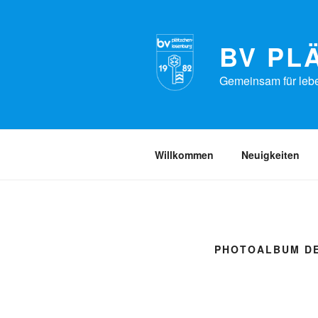
Zum
Inhalt
springen
BV PL
Gemeinsam für lebe
Willkommen
Neuigkeiten
PHOTOALBUM DE